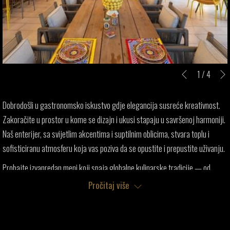
Slideshow
Clicking
1
/
4
Prethodno
control
on
buttons
the
Dobrodošli u gastronomsko iskustvo gdje elegancija susreće kreativnost.
following
Zakoračite u prostor u kome se dizajn i ukusi stapaju u savršenoj harmoniji.
links
Naš enterijer, sa svijetlim akcentima i suptilnim oblicima, stvara toplu i
will
sofisticiranu atmosferu koja vas poziva da se opustite i prepustite uživanju.
update
Probajte izvanredan meni koji spaja globalne kulinarske tradicije — od
the
artizanskih pizza i profinjenog sushija do vješto sušenog mesa i svježe ribe.
Pročitaj više
content
Svako jelo je slavlje ukusa, pomno kreirano da razmaze vaša čula i podigne
above
vaše iskustvo gastronomije na nove visine.