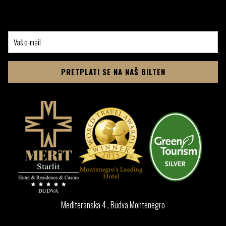
Kako veče odmiče, neka ritam lounge muzike i vibrantne DJ večeri postanu
savršena pozadina vašeg kulinarskog putovanja. Pridružite nam se za
izuzetan doživljaj u kome svaki zalogaj i svaki takt stvaraju simfoniju ukusa i
zvuka.
PRETPLATI SE NA NAŠ BILTEN
Mediteranska 4 , Budva Montenegro