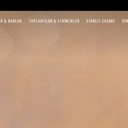
R & BARLAR
TOPLANTILAR & ETKINLIKLER
STARLIT CASINO
SP