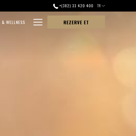
+(382) 33 420 400
TR
Hamburger
A & WELLNESS
REZERVE ET
Menu