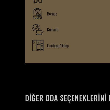
Bornoz
Kahvaltı
Gardırop/Dolap
DIĞER ODA SEÇENEKLERINI 