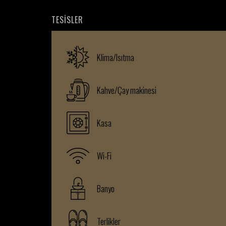
TESISLER
Klima/Isıtma
Kahve/Çay makinesi
Kasa
Wi-Fi
Banyo
Terlikler