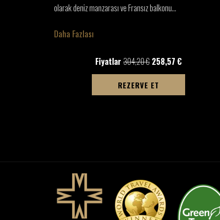
 oturma
…
olarak deniz manzarası ve Fransız balkonu
…
Daha Fazlası
Fiyatlar
304,20 €
258,57 €
MEDE AÇ
YENI SEKMEDE AÇ
REZERVE ET