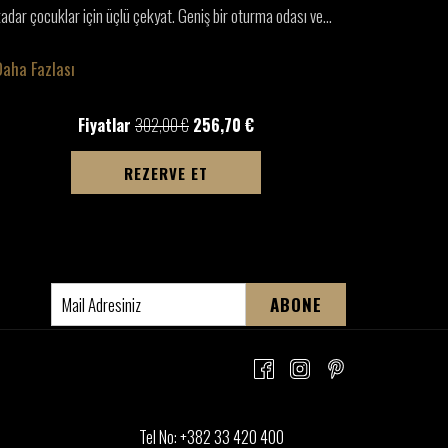
adar çocuklar için üçlü çekyat. Geniş bir oturma odası ve
…
kadar çocuk
Daha Fazlası
Daha Fazl
Fiyatlar
302,00 €
256,70 €
YENI SEKMEDE AÇ
REZERVE ET
ABONE
Tel No:
+382 33 420 400