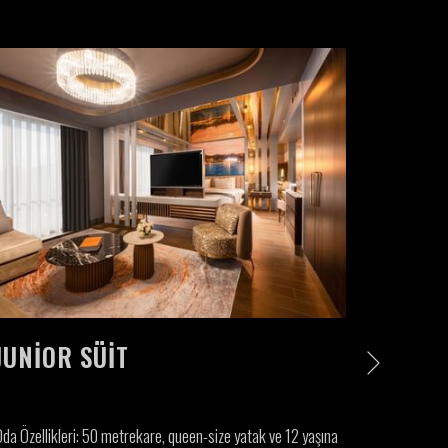
Next
JUNIOR SÜIT
GRAN
da Özellikleri: 50 metrekare, queen-size yatak ve 12 yaşına
Oda Özellik