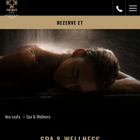
Ham
Me
REZERVE ET
Ana sayfa
Spa & Wellness
SPA & WELLNESS