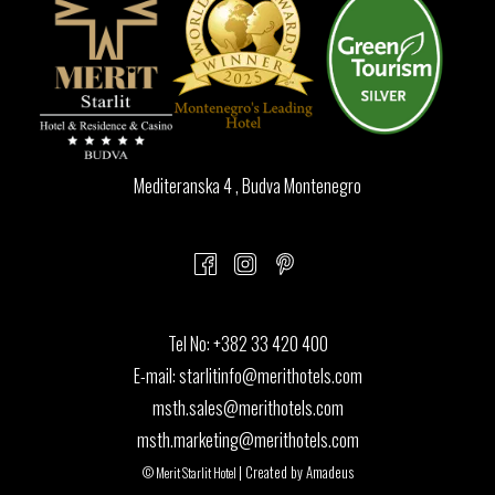
Mediteranska 4 , Budva Montenegro
Tel No:
+382 33 420 400
E-mail:
starlitinfo@merithotels.com
msth.sales@merithotels.com
msth.marketing@merithotels.com
| Created by
Amadeus
©
Merit Starlit Hotel